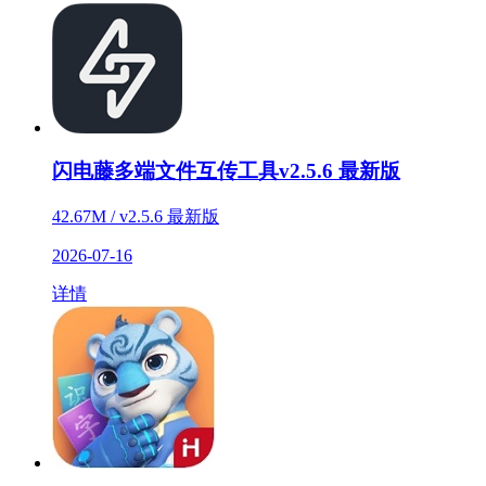
闪电藤多端文件互传工具v2.5.6 最新版
42.67M / v2.5.6 最新版
2026-07-16
详情