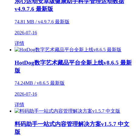
乐心运动安卓版健康助手科学管理运动数据
v4.9.7.6 最新版
74.81 MB / v4.9.7.6 最新版
2026-07-16
详情
HotDog数字艺术藏品平台全新上线v8.6.5 最新
版
74.24MB / v8.6.5 最新版
2026-07-16
详情
料码助手一站式内容管理解决方案v1.5.7 中文
版