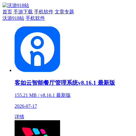
首页
手游下载
手机软件
文章专题
沃游918站
手机软件
客如云智能餐厅管理系统v8.16.1 最新版
155.21 MB / v8.16.1 最新版
2026-07-17
详情