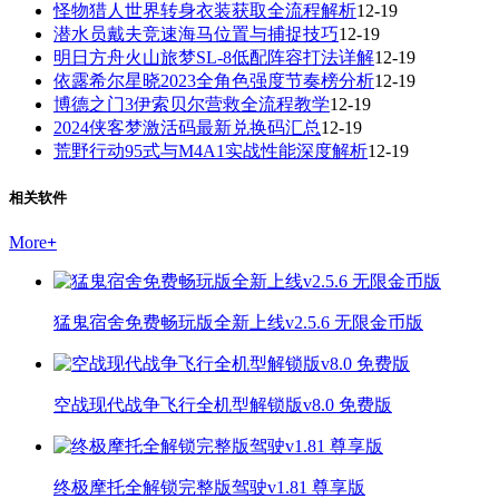
怪物猎人世界转身衣装获取全流程解析
12-19
潜水员戴夫竞速海马位置与捕捉技巧
12-19
明日方舟火山旅梦SL-8低配阵容打法详解
12-19
依露希尔星晓2023全角色强度节奏榜分析
12-19
博德之门3伊索贝尔营救全流程教学
12-19
2024侠客梦激活码最新兑换码汇总
12-19
荒野行动95式与M4A1实战性能深度解析
12-19
相关软件
More
+
猛鬼宿舍免费畅玩版全新上线v2.5.6 无限金币版
空战现代战争飞行全机型解锁版v8.0 免费版
终极摩托全解锁完整版驾驶v1.81 尊享版