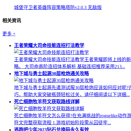
城堡守卫者英雄阵容策略塔防v2.0.3 无敌版
相关资讯
更多
+
王者荣耀大司命技能连招打法教学
王者荣耀大司命技能连招打法教学王者荣耀即将上线的新
略。 大司命高阶连招体系解析 基础连招推荐采用213...
地下城与勇士起源30层枪炮通关攻略
地下城与勇士起源先遣测试服30层枪炮应该如何应对呢
巧，帮助大家突破瓶颈轻松过关，请仔细阅读以下详细...
死亡细胞牧羊符文获取路线详解
死亡细胞牧羊符文怎么获得?在充满挑战的roguelik
符文完整获取流程 1.游戏初始阶段需从囚徒牢...
逃跑吧少年2023钻石兑换码永久有效