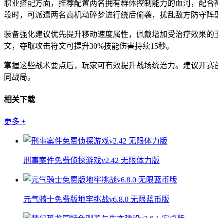
职业搭配方面，推荐配置两名拥有群体控制能力的血河，配合
段时，可派遣两名高机动碎梦进行绕后偷袭，扰乱敌方防守阵
装备强化建议优先提升移动速度属性，佩戴增加受治疗效果的
文，夺取攻击符文可提升30%技能伤害持续15秒。
掌握这些战术要点后，玩家可有效提升战场统治力。建议开赛
同战局。
相关下载
更多
+
刑事案件免费侦探游戏v2.42 无限体力版
元气骑士免费版地牢挑战v6.8.0 无限蓝币版