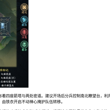
布着四座箭塔与两处密道。建议开场后分兵控制南北瞭望台，利
，由铁衣开启不动禅心掩护队伍转移。