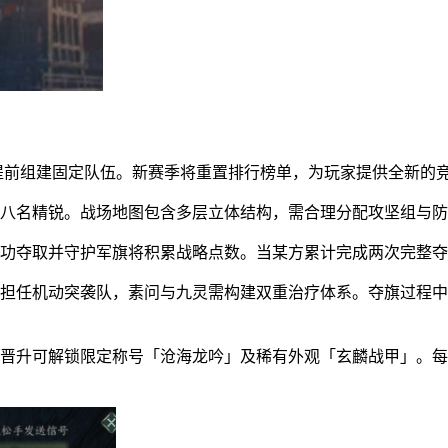
议提前组建固定队伍。新赛季将重置排行榜单，为玩家提供全新的
置八名精锐。战场地图包含多层立体结构，需合理分配攻坚组与
成功夺取并守护军旗将积累战略点数。当某方累计完成两次完整
梦担任机动突袭队，素问与九灵需构建双重治疗体系。夺旗过程
位晋升可解锁限定称号「沧海龙吟」及稀有外观「玄麟战甲」。