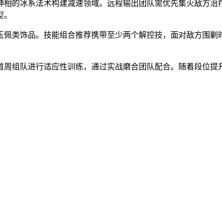
神相的冰系法术构建减速领域。远程输出团队需优先集火敌方治
型。
玉佩类饰品。技能组合推荐携带至少两个解控技，面对敌方围剿
首周组队进行适应性训练，通过实战磨合团队配合。随着段位提