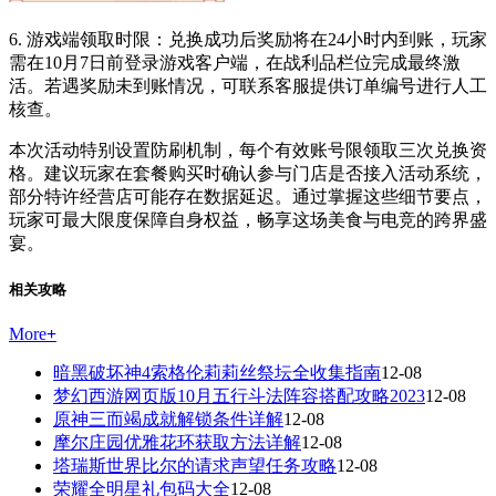
6. 游戏端领取时限：兑换成功后奖励将在24小时内到账，玩家
需在10月7日前登录游戏客户端，在战利品栏位完成最终激
活。若遇奖励未到账情况，可联系客服提供订单编号进行人工
核查。
本次活动特别设置防刷机制，每个有效账号限领取三次兑换资
格。建议玩家在套餐购买时确认参与门店是否接入活动系统，
部分特许经营店可能存在数据延迟。通过掌握这些细节要点，
玩家可最大限度保障自身权益，畅享这场美食与电竞的跨界盛
宴。
相关攻略
More
+
暗黑破坏神4索格伦莉莉丝祭坛全收集指南
12-08
梦幻西游网页版10月五行斗法阵容搭配攻略2023
12-08
原神三而竭成就解锁条件详解
12-08
摩尔庄园优雅花环获取方法详解
12-08
塔瑞斯世界比尔的请求声望任务攻略
12-08
荣耀全明星礼包码大全
12-08