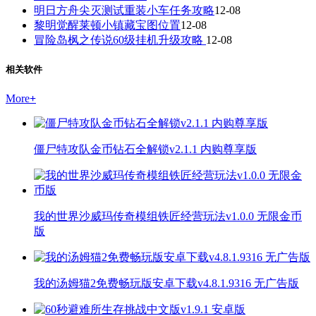
明日方舟尖灭测试重装小车任务攻略
12-08
黎明觉醒莱顿小镇藏宝图位置
12-08
冒险岛枫之传说60级挂机升级攻略
12-08
相关软件
More
+
僵尸特攻队金币钻石全解锁v2.1.1 内购尊享版
我的世界沙威玛传奇模组铁匠经营玩法v1.0.0 无限金币
版
我的汤姆猫2免费畅玩版安卓下载v4.8.1.9316 无广告版