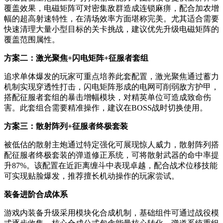
覆盖效果，电磁矩阵可对密集敌群造成连锁麻痹，配合加农增
幅的超高射速特性，在清场效率方面堪称完美。尤其适合需要
快速清理大量小型目标的关卡挑战，建议优先升级电磁矩阵的
覆盖范围属性。
方案二：激光聚焦+闪电矩阵+征服者套组
追求单体爆发的玩家可重点培养此套配置，激光聚焦通过蓄力
机制实现穿透性打击，闪电矩阵形成的电网可削弱敌方护甲，
搭配征服者套组的暴击增幅模块，对精英单位可造成致命伤
害。此套组合需要精准操作，建议在BOSS战时切换使用。
方案三：散射阵列+征服者终极套装
被低估的散射主炮通过特定强化可展现惊人威力，散射阵列搭
配征服者终极套装的弹道修正系统，可将散射武器的命中率提
升87%。该配置在近距离缠斗中表现卓越，配合战术位移技能
可实现贴脸爆发，推荐擅长机动操作的玩家尝试。
装备进阶合成体系
游戏内装备升级采用模块化合成机制，基础组件可通过战役模