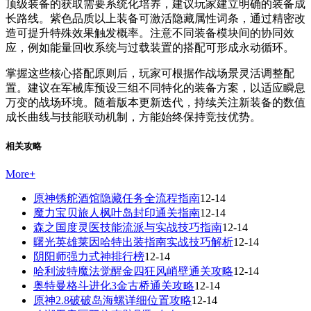
顶级装备的获取需要系统化培养，建议玩家建立明确的装备成
长路线。紫色品质以上装备可激活隐藏属性词条，通过精密改
造可提升特殊效果触发概率。注意不同装备模块间的协同效
应，例如能量回收系统与过载装置的搭配可形成永动循环。
掌握这些核心搭配原则后，玩家可根据作战场景灵活调整配
置。建议在军械库预设三组不同特化的装备方案，以适应瞬息
万变的战场环境。随着版本更新迭代，持续关注新装备的数值
成长曲线与技能联动机制，方能始终保持竞技优势。
相关攻略
More
+
原神锈舵酒馆隐藏任务全流程指南
12-14
魔力宝贝旅人枫叶岛封印通关指南
12-14
森之国度灵医技能流派与实战技巧指南
12-14
曙光英雄莱因哈特出装指南实战技巧解析
12-14
阴阳师强力式神排行榜
12-14
哈利波特魔法觉醒金四狂风峭壁通关攻略
12-14
奥特曼格斗进化3金古桥通关攻略
12-14
原神2.8破破岛海螺详细位置攻略
12-14