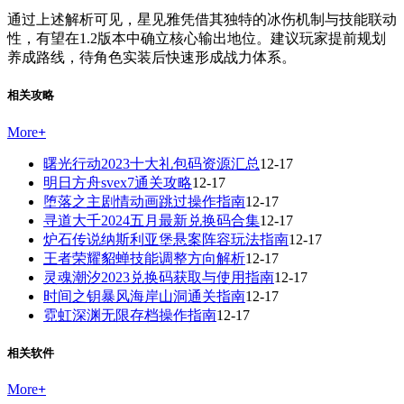
通过上述解析可见，星见雅凭借其独特的冰伤机制与技能联动
性，有望在1.2版本中确立核心输出地位。建议玩家提前规划
养成路线，待角色实装后快速形成战力体系。
相关攻略
More
+
曙光行动2023十大礼包码资源汇总
12-17
明日方舟svex7通关攻略
12-17
堕落之主剧情动画跳过操作指南
12-17
寻道大千2024五月最新兑换码合集
12-17
炉石传说纳斯利亚堡悬案阵容玩法指南
12-17
王者荣耀貂蝉技能调整方向解析
12-17
灵魂潮汐2023兑换码获取与使用指南
12-17
时间之钥暴风海岸山洞通关指南
12-17
霓虹深渊无限存档操作指南
12-17
相关软件
More
+