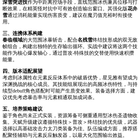
深雪突进技
作为中距离控场手段，直线范围冰伤兼具位移与打
断效果，在精英怪对抗中可有效创造输出窗口。其强化版
花弁
雪
通过消耗能量实现伤害质变，建议在魔刃值充裕时衔接使
用。
三、连携体系构建
春临领域
的大范围冰暴斩击，配合
名残雪
终结技形成的双无敌
帧组合，构建出独特的生存输出循环。实战中建议将这两个技
能作为核心爆发轴心，通过普攻-特殊技的交替使用快速积攒
能量。
四、版本适配展望
考虑到冰属性在元素反应体系中的破盾优势，星见雅有望成为
深渊挑战的核心成员。其技能组展现出的高频冰伤特性，与持
续型debuff角色搭配时可能产生质变效果。装备选择方面，建
议优先考虑暴击率与元素精通双加成词条。
五、培养策略建议
鉴于角色尚未正式实装，资源筹备可侧重通用型冰伤圣遗物收
集。天赋升级建议遵循特殊技＞普攻＞终结技的优先级，武器
选择以高基础攻击力太刀类装备为佳。队伍编成方面，推荐搭
配聚怪辅助与元素反应触发器，以最大化范围输出效益。