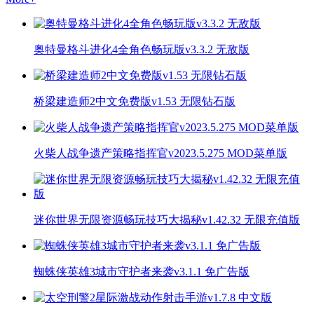
奥特曼格斗进化4全角色畅玩版v3.3.2 无敌版
桥梁建造师2中文免费版v1.53 无限钻石版
火柴人战争遗产策略指挥官v2023.5.275 MOD菜单版
迷你世界无限资源畅玩技巧大揭秘v1.42.32 无限充值版
蜘蛛侠英雄3城市守护者来袭v3.1.1 免广告版