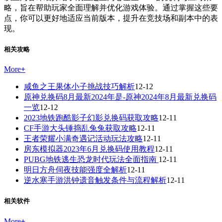
略，旨在帮助玩家全面理解并优化游戏体验。通过掌握这些要
点，你可以更好地适应当前版本，提升在竞技场和副本中的表
现。
相关攻略
More
+
咸鱼之王果体小子挑战技巧解析
12-12
原神兑换码8月最新2024年是-原神2024年8月最新兑换码
一览
12-12
2023地铁跑酷影子幻影兑换码获取攻略
12-11
CF手游大头锤捣乱兔兔获取攻略
12-11
王者荣耀小满奇遇记活动玩法攻略
12-11
房东模拟器2023年6月兑换码使用教程
12-11
PUBG地铁逃生恐龙时代玩法全面指南
12-11
明日方舟伺夜技能强度全解析
12-11
逆水寒手游洪钟遗音触发条件与流程解析
12-11
相关软件
More
+