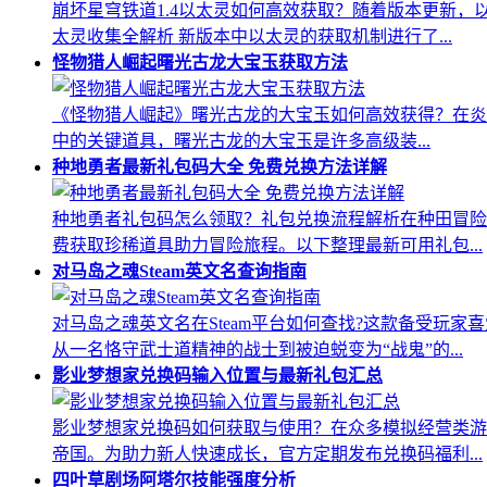
崩坏星穹铁道1.4以太灵如何高效获取？随着版本更新，
太灵收集全解析 新版本中以太灵的获取机制进行了...
怪物猎人崛起曙光古龙大宝玉获取方法
《怪物猎人崛起》曙光古龙的大宝玉如何高效获得？在炎
中的关键道具，曙光古龙的大宝玉是许多高级装...
种地勇者最新礼包码大全 免费兑换方法详解
种地勇者礼包码怎么领取？礼包兑换流程解析在种田冒险
费获取珍稀道具助力冒险旅程。以下整理最新可用礼包...
对马岛之魂Steam英文名查询指南
对马岛之魂英文名在Steam平台如何查找?这款备受玩
从一名恪守武士道精神的战士到被迫蜕变为“战鬼”的...
影业梦想家兑换码输入位置与最新礼包汇总
影业梦想家兑换码如何获取与使用？在众多模拟经营类游
帝国。为助力新人快速成长，官方定期发布兑换码福利...
四叶草剧场阿塔尔技能强度分析