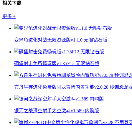
相关下载
更多
+
变异龟进化对战无限资源版v1.1.0 无限钻石版
碉堡射击免费畅玩版v1.35F12 无限钻石版
方舟生存进化免费版驯龙冒险内置功能v2.0.28 秒训恐龙
银河之战深空射手太空激斗v1.589 内购版