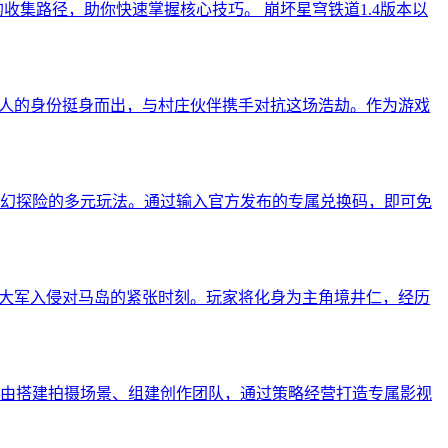
收集路径，助你快速掌握核心技巧。 崩坏星穹铁道1.4版本以
猎人的身份挺身而出，与村庄伙伴携手对抗这场浩劫。作为游戏
幻探险的多元玩法。通过输入官方发布的专属兑换码，即可免
帝国大军入侵对马岛的紧张时刻。玩家将化身为主角境井仁，经历
由搭建拍摄场景、组建创作团队，通过策略经营打造专属影视