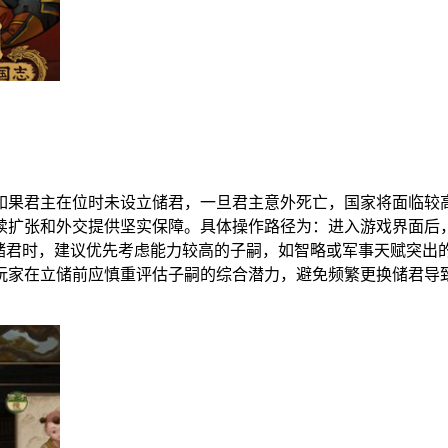
如果君主在位时未设立储君，一旦君主意外死亡，国家将面临较
扩张和外交提供坚实保障。具体操作路径为：进入游戏界面后，依
择储君时，建议优先考虑能力较高的子嗣，如智略或军事天赋突出
玩家在立储前应慎重评估子嗣的综合潜力，避免频繁更换储君导