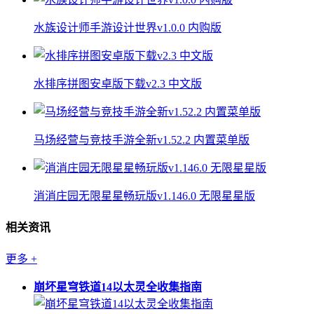
水族设计师手游设计世界v1.0.0 内购版
水排序拼图安卓版下载v2.3 中文版
马场经营与竞技手游全新v1.52.2 内置菜单版
消消庄园无限星星畅玩版v1.146.0 无限星星版
相关资讯
更多
+
崩坏星穹铁道14以太灵全收集指南