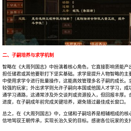
二、子嗣培养与求学机制
智略在《大周列国志》中扮演着核心角色，它直接影响贤能产
担任储君或其他要职打下坚实基础。求学是提升人物智略的主要
中使用求学令进行批量操作，这能高效管理多名子嗣的成长。求
较强的玩家；外出求学则允许子嗣向本国或他国人才学习，成功
通学习通路，这通常涉及外交谈判或资源投入，但回报丰厚。
进度，在子嗣成年前完成关键培养，避免错过最佳成长窗口。
总之，在《大周列国志》中，立储和子嗣培养是相辅相成的核
信地驾驭王朝传承，实现长治久安的目标。感谢各位玩家的支