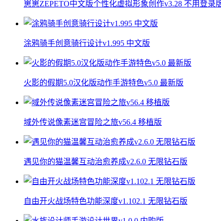
崽崽ZEPETO中文版个性化虚拟形象创作v3.28 不用登录
涂鸦骑手创意骑行设计v1.995 中文版
火影的假期5.0汉化版动作手游特色v5.0 最新版
域外传说像素迷宫冒险之旅v56.4 移植版
遇见你的猫温馨互动治愈养成v2.6.0 无限钻石版
自由开火战场特色功能深度v1.102.1 无限钻石版