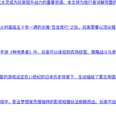
以太灵成为玩家提升战力的重要资源。本文将为旅行者详解完整的
火村面临五十年一遇的灾难“百龙夜行”之际，玩家需要以顶尖
手游《种地勇者》中，玩家可以体验到农场经营、策略战斗与奇
家喜爱的游戏设定在13世纪的日本历史背景下，生动描绘了蒙古
戏中，影业梦想家凭借独特的影视拍摄玩法脱颖而出。玩家可自