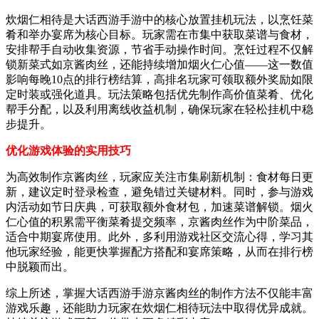
炊烟仁相待是大话西游手游中的核心放置挂机玩法，以烹饪菜
肴和举办宴席为核心目标。玩家需在市集中获取菜谱与食材，
安排帮手自动收集资源，节省手动操作时间。烹饪过程不仅解
锁新菜式如京酱肉丝，还能持续增加烟火仁心值——这一数值
影响每晚10点的排行榜结算，高排名玩家可领取额外奖励如限
定时装或强化道具。玩法策略包括优先制作高价值菜肴、优化
帮手分配，以及利用离线收益机制，确保玩家在轻松挂机中稳
步提升。
优化游戏体验的实用技巧
为高效制作京酱肉丝，玩家应关注市集刷新机制：食材每日更
新，建议定时登录检查，避免错过关键材料。同时，参与游戏
内活动如节日庆典，可获取额外食材包，加速菜谱解锁。烟火
仁心值的积累需平衡菜肴提交频率，京酱肉丝作为中阶菜品，
适合中期宴席使用。此外，多利用游戏社区交流心得，学习其
他玩家经验，能更快掌握配方搭配和宴席策略，从而在排行榜
中脱颖而出。
综上所述，掌握大话西游手游京酱肉丝的制作方法不仅能丰富
游戏乐趣，还能助力玩家在炊烟仁相待玩法中取得优异成就。