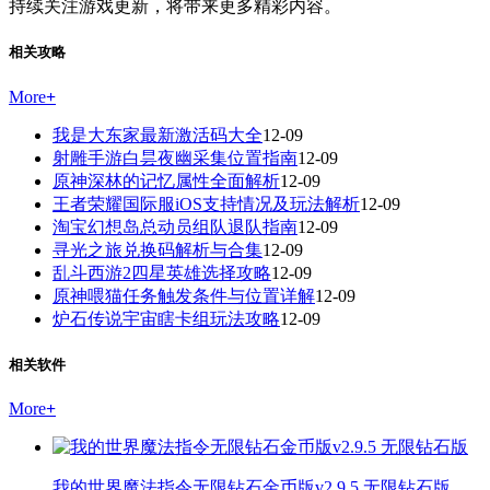
持续关注游戏更新，将带来更多精彩内容。
相关攻略
More
+
我是大东家最新激活码大全
12-09
射雕手游白昙夜幽采集位置指南
12-09
原神深林的记忆属性全面解析
12-09
王者荣耀国际服iOS支持情况及玩法解析
12-09
淘宝幻想岛总动员组队退队指南
12-09
寻光之旅兑换码解析与合集
12-09
乱斗西游2四星英雄选择攻略
12-09
原神喂猫任务触发条件与位置详解
12-09
炉石传说宇宙瞎卡组玩法攻略
12-09
相关软件
More
+
我的世界魔法指令无限钻石金币版v2.9.5 无限钻石版