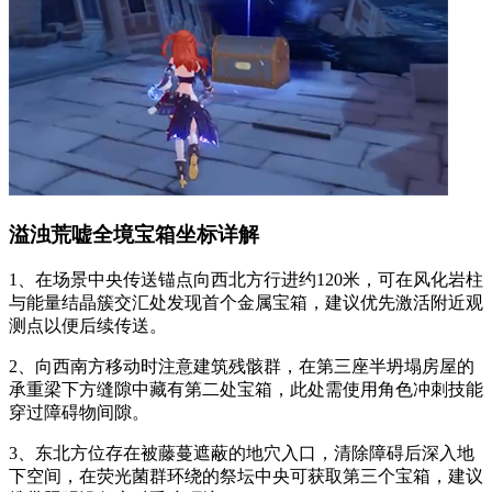
溢浊荒嘘全境宝箱坐标详解
1、在场景中央传送锚点向西北方行进约120米，可在风化岩柱
与能量结晶簇交汇处发现首个金属宝箱，建议优先激活附近观
测点以便后续传送。
2、向西南方移动时注意建筑残骸群，在第三座半坍塌房屋的
承重梁下方缝隙中藏有第二处宝箱，此处需使用角色冲刺技能
穿过障碍物间隙。
3、东北方位存在被藤蔓遮蔽的地穴入口，清除障碍后深入地
下空间，在荧光菌群环绕的祭坛中央可获取第三个宝箱，建议