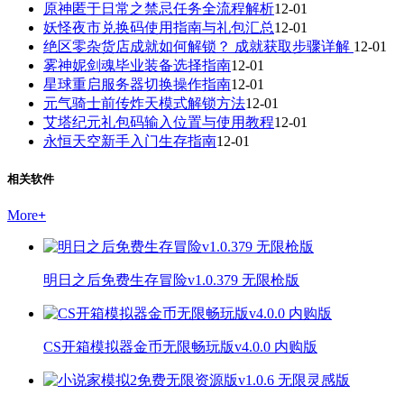
原神匿于日常之禁忌任务全流程解析
12-01
妖怪夜市兑换码使用指南与礼包汇总
12-01
绝区零杂货店成就如何解锁？ 成就获取步骤详解
12-01
雾神妮剑魂毕业装备选择指南
12-01
星球重启服务器切换操作指南
12-01
元气骑士前传炸天模式解锁方法
12-01
艾塔纪元礼包码输入位置与使用教程
12-01
永恒天空新手入门生存指南
12-01
相关软件
More
+
明日之后免费生存冒险v1.0.379 无限枪版
CS开箱模拟器金币无限畅玩版v4.0.0 内购版