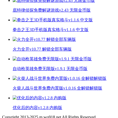
底特律侦探免费解谜游戏v2.43 无限金币版
拳击之王3D手机版真实格斗v1.1.6 中文版
火力全开v10.77 解锁全部车辆版
自动枪英雄免费无限版v1.9.1 无限金币版
火柴人战斗世界免费内置版v1.0.16 全解锁解锁版
优化后的内容v1.2.8 内购版
Copyright 2013-
2025
m.wo918.net All Rights Reserved.