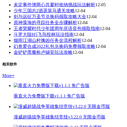
未定事件簿两心共夏时收纳挑战玩法解析
12-05
少年三国志2逍遥策马通关攻略
12-04
剑与远征万圣节兑换码领取攻略大全
12-04
原神藻海的寻踪任务全步骤解析
12-04
王者荣耀时代少年团周年庆语音包领取指南
12-04
斗罗大陆H5飞鸟投林玩法指南
12-04
烟雨江湖山村擒凶任务全流程解析
12-04
幻兽爱合成2022礼包兑换码免费领取攻略
12-04
金铲铲黑魔枪卢锡安玩法攻略
12-04
相关软件
More
+
垂直火力免费版下载v1.1.1 免广告版
漫威超级战争英雄集结竞技v3.22.0 无限金币版