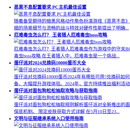
恶意不息配置要求 PC主机最佳设置
随着备受期待的暗黑风格动作角色扮演游戏《恶意不息》
细的场景细节与流畅的战斗特效对硬件性能提出了明确...
厄难毒虫怎么打？ 王者猎人厄难毒虫boss攻略
厄难毒虫怎么打？王者猎人厄难毒虫作为游戏中的守关B
毒虫boss攻略 在王者猎人中，厄难毒虫是一个挑战...
蛋仔派对2024兑换码10000蛋币大全
蛋仔派对兑换码10000蛋币2024年有哪些可用?兑
备，大幅提升游戏体验。2024年，官方持续推出福利活动..
蛋仔派对面包狗松松抽取攻略与获取指南
蛋仔派对面包狗松松抽取规则解析蛋仔派对全新推出的面
保底机制。 限定皮肤获取方式详解 在5月10日至23...
文明与征服继承系统入口使用指南