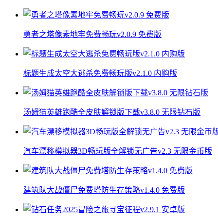
勇者之塔像素地牢免费畅玩v2.0.9 免费版
标题生成太空大逃杀免费畅玩版v2.1.0 内购版
汤姆猫英雄跑酷全皮肤解锁版下载v3.8.0 无限钻石版
汽车漂移模拟器3D畅玩版全解锁无广告v2.3 无限金币版
建筑队大战僵尸免费塔防生存策略v1.4.0 免费版