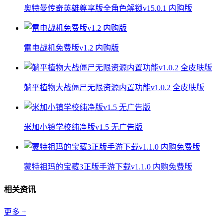
奥特曼传奇英雄尊享版全角色解锁v15.0.1 内购版
雷电战机免费版v1.2 内购版
躺平植物大战僵尸无限资源内置功能v1.0.2 全皮肤版
米加小镇学校纯净版v1.5 无广告版
蒙特祖玛的宝藏3正版手游下载v1.1.0 内购免费版
相关资讯
更多
+