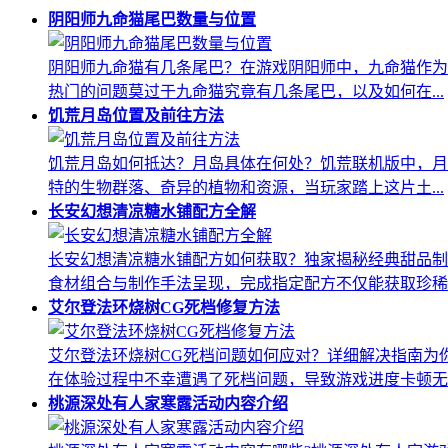
阴阳师九命猫尾巴数量与位置
阴阳师九命猫有几条尾巴？在游戏阴阳师中，九命猫作为
热门的问题莫过于九命猫究竟有几条尾巴，以及如何在...
饥荒月岛位置及前往方法
饥荒月岛如何抵达？月岛具体在何处？饥荒联机版中，月
特的生物群落、奇异的植物和资源，当玩家踏上这片土...
长安幻想清凉糖水铺配方全解
长安幻想清凉糖水铺配方如何获取？独家揭秘经典甜品制
食材组合与制作手法呈现，完成指定配方不仅能获取珍稀..
艾尔登法环烧树CG死档修复方法
艾尔登法环烧树CG死档问题如何应对？详细解决指南为
在体验过程中不幸遭遇了死档问题，导致游戏进度卡顿无..
桃源深处有人家寒露活动内容介绍