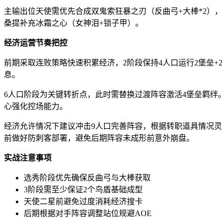
主输出位天使需优先合成双鬼索狂暴之刃（反曲弓+大棒*2）
桑提补充冰霜之心（女神泪+锁子甲）。
经济运营节奏把控
前期采取连败策略快速积累经济，2阶段保持4人口运行2堡垒+
息。
6人口阶段为关键转折点，此时需替换过渡阵容激活4堡垒羁绊
心强化控场能力。
经济允许情况下建议冲击9人口完善阵容，根据转职道具情况
前做好防刺客部署，避免后期阵容未成形前意外崩盘。
实战注意事项
选秀阶段优先确保反曲弓与大棒获取
3阶段需至少保证2个鸟盾基础成型
天使二星前避免过度消耗经济搜卡
后期根据对手阵容调整站位规避AOE