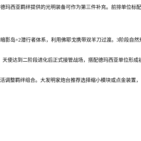
，德玛西亚羁绊提供的光明装备可作为第三件补充。前排单位标配
2暗影岛+2潜行者体系，利用佛耶戈携带双羊刀过渡。3阶段自然
。天使达到二阶段进化后正式接管战场，搭配德玛西亚单位形成
灵活调整羁绊组合。大发明家炮台推荐选择缩小模块或点金装置