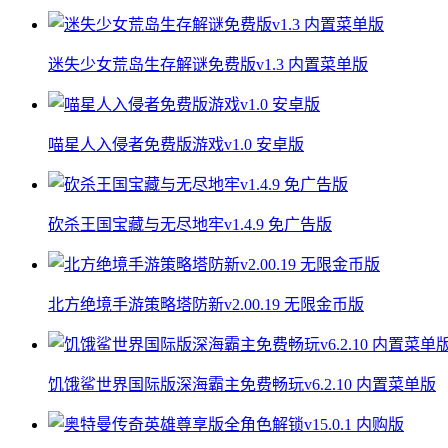
迷失少女荒岛生存解谜免费版v1.3 内置菜单版
喵星人入侵者免费版游戏v1.0 安卓版
砍杀王国宝藏与无尽地牢v1.4.9 免广告版
北方绝境手游策略塔防新v2.00.19 无限金币版
饥饿鲨世界国际版深海霸主免费畅玩v6.2.10 内置菜单版