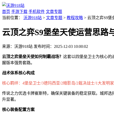
首页
手游下载
手机软件
文章专题
当前位置：
沃游918站
>
文章专题
>
教程攻略
> 云顶之弈S9
云顶之弈S9堡垒天使运营思路
来源：沃游918站
发布时间：2025-12-03 10:00:02
云顶之弈堡垒天使如何制霸战场？
这套以四堡垒卫士为核心的
握版本强势套路。
战术体系核心构成
核心羁绊：4堡垒卫士/3德玛西亚/2暗影岛/2裁决战士/1大发明家
传说之力优选卡牌崔斯特，确保关键装备的稳定获取。城邦选
升显著。
核心装备配置方案