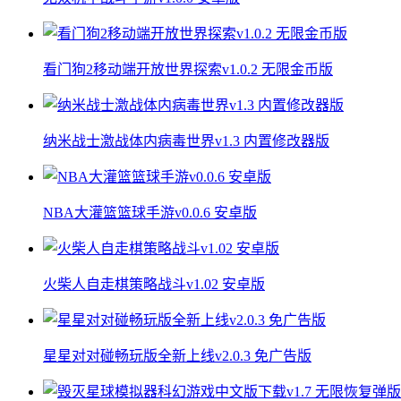
看门狗2移动端开放世界探索v1.0.2 无限金币版
纳米战士激战体内病毒世界v1.3 内置修改器版
NBA大灌篮篮球手游v0.0.6 安卓版
火柴人自走棋策略战斗v1.02 安卓版
星星对对碰畅玩版全新上线v2.0.3 免广告版