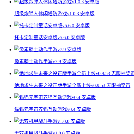
超级炮弹人休闲塔防游戏v1.0.3 安卓版
托卡定制童话安卓版v5.6.0 安卓版
像素骑士动作手游v7.9 安卓版
绝地求生未来之役正版手游全新上线v0.9.53 无限抽奖币
猫猫元宇宙养猫互动游戏v0.4 安卓版
无双机甲战斗手游v1.0.0 安卓版