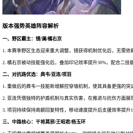
版本强势英雄阵容解析
一、野区霸主：镜/澜/橘右京
1. 本赛季野区生态迎来重大调整，镜获得机制优化后，无需
2. 橘右京被动技能强化后，叠加印记效率提升30%，配合二
二、对抗路优选：典韦/亚连/项羽
1. 重做后的典韦一技能新增解控穿墙机制，使其具备更强的突
2. 亚连凭借独特的护盾机制与真实伤害，在推进与抗伤方面展
3. 项羽持续保持高额回复特性，移动速度提升后支援效率提升1
三、中路核心：干将莫邪/王昭君/杨玉环