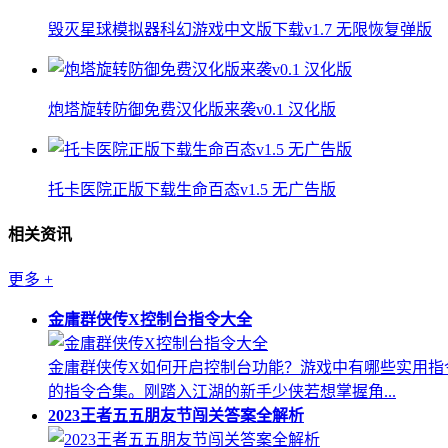
毁灭星球模拟器科幻游戏中文版下载v1.7 无限恢复弹版
炮塔旋转防御免费汉化版来袭v0.1 汉化版
托卡医院正版下载生命百态v1.5 无广告版
相关资讯
更多
+
金庸群侠传X控制台指令大全
金庸群侠传X如何开启控制台功能？游戏中有哪些实用指
的指令合集。刚踏入江湖的新手少侠若想掌握角...
2023王者五五朋友节闯关答案全解析