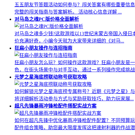
五五朋友节答题活动如何参与？闯关答案有哪些重要信息
完整的闯关指南与答案解析。 活动核心信息详解 ...
对马岛之魂PC版价格全面解析
对马岛之魂多少钱?这款游戏以13世纪末蒙古帝国入侵
价充满好奇，小编今天就为大家带来详细的《对马...
狂扁小朋友操作与连招指南
狂扁小朋友怎么玩？如何操作这款游戏？狂扁小朋友是一
色，在街头场景中与对手互动，通过一系列操作完成挑战。.
元梦之星海底捞联动称号获取攻略
如何解锁元梦之星海底捞专属称号？近期《元梦之星》与
将详细解析活动参与方式与奖励获取技巧，助力玩家展...
超凡先锋暴雨冲锋枪配件搭配实战方案
如何在超凡先锋中优化暴雨冲锋枪配件配置？不同预算玩
配件组合策略，助您最大限度发挥这把速射利器的作战潜..