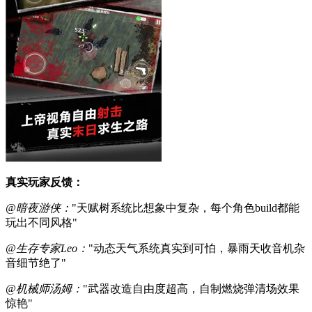
真实玩家反馈：
@暗夜游侠：
"天赋树系统比想象中复杂，每个角色build都能
玩出不同风格"
@生存专家Leo：
"动态天气系统真实到可怕，暴雨天收音机杂
音细节绝了"
@机械师汤姆：
"武器改造自由度超高，自制燃烧弹清场效果
惊艳"