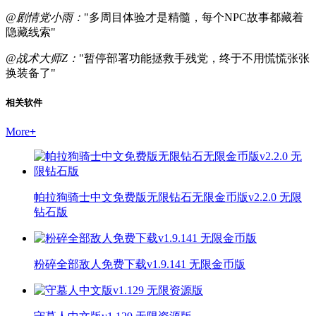
@剧情党小雨：
"多周目体验才是精髓，每个NPC故事都藏着
隐藏线索"
@战术大师Z：
"暂停部署功能拯救手残党，终于不用慌慌张张
换装备了"
相关软件
More
+
帕拉狗骑士中文免费版无限钻石无限金币版v2.2.0 无限
钻石版
粉碎全部敌人免费下载v1.9.141 无限金币版