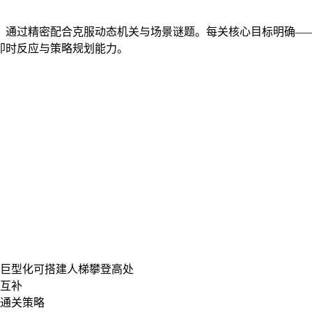
战，通过精密配合克服动态机关与场景谜题。每关核心目标明确—
即时反应与策略规划能力。
，巨型化可搭建人梯攀登高处
力互补
特通关策略