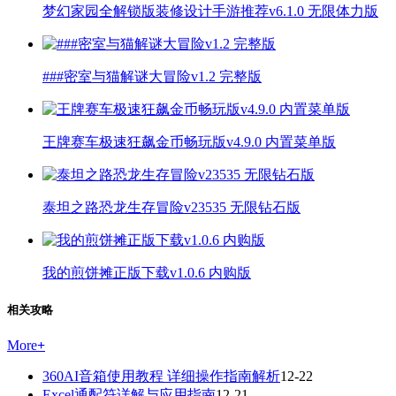
梦幻家园全解锁版装修设计手游推荐v6.1.0 无限体力版
###密室与猫解谜大冒险v1.2 完整版
王牌赛车极速狂飙金币畅玩版v4.9.0 内置菜单版
泰坦之路恐龙生存冒险v23535 无限钻石版
我的煎饼摊正版下载v1.0.6 内购版
相关攻略
More
+
360AI音箱使用教程 详细操作指南解析
12-22
Excel通配符详解与应用指南
12-21