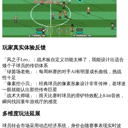
玩家真实体验反馈
「风之子Leo」：战术板自定义功能太棒了，我能设计出适合
矮个子球员的传切体系
「绿茵场老炮」：每周杯赛的对手AI有明显成长曲线，挑战
性十足
「像素控小贝」：经典球员的像素形象设计非常传神，老球迷
一眼就能认出那些传奇巨星
「战术大师喵」：雨天比赛时球员的滑铲特效配上8-bit音效，
瞬间找回童年游戏厅的感觉
多维度玩法延展
球员转会市场采用动态经济系统，身价会随赛事表现实时波