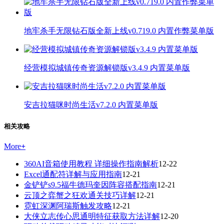
地牢杀手无限钻石版全新上线v0.719.0 内置作弊菜单版
经营模拟城镇传奇资源解锁版v3.4.9 内置菜单版
安吉拉猫咪时尚生活v7.2.0 内置菜单版
相关攻略
More
+
360AI音箱使用教程 详细操作指南解析
12-22
Excel通配符详解与应用指南
12-21
金铲铲s9.5福牛德玛奎因阵容搭配指南
12-21
云顶之弈蟹之狂欢通关技巧详解
12-21
霓虹深渊阿瑞斯触发攻略
12-21
大侠立志传心思通明特征获取方法详解
12-20