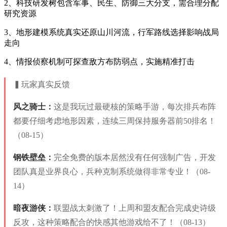
2、科技研发树包含军事、民生、防御三大分支，需合理分配
研究资源
3、地形建模系统真实还原山川河流，行军路线选择影响战局
走向
4、情报侦察机制可探查敌方布防弱点，实施精准打击
▍玩家真实反馈
风之骑士：
这是我玩过最硬核的策略手游，每次排兵布阵
都要仔细考虑地形因素，连续三周保持服务器前50排名！
（08-15）
钢铁壁垒：
完全免费的版本居然没有任何强制广告，开发
团队真是业界良心，兵种克制系统做得非常专业！（08-
14）
暗夜游侠：
联盟战太刺激了！上周和盟友配合完成史诗级
反攻，这种策略配合的快感其他游戏给不了！（08-13）