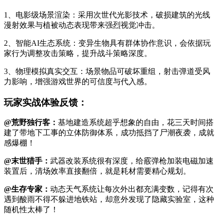
1、电影级场景渲染：采用次世代光影技术，破损建筑的光线
漫射效果与植被动态表现带来强烈视觉冲击。
2、智能AI生态系统：变异生物具有群体协作意识，会依据玩
家行为调整攻击策略，提升战斗策略深度。
3、物理模拟真实交互：场景物品可破坏重组，射击弹道受风
力影响，增强游戏世界的可信度与代入感。
玩家实战体验反馈：
@荒野独行客：
基地建造系统超乎想象的自由，花三天时间搭
建了带地下工事的立体防御体系，成功抵挡了尸潮夜袭，成就
感爆棚！
@末世猎手：
武器改装系统很有深度，给霰弹枪加装电磁加速
装置后，清场效率直接翻倍，就是耗材需要精心规划。
@生存专家：
动态天气系统让每次外出都充满变数，记得有次
遇到酸雨不得不躲进地铁站，却意外发现了隐藏实验室，这种
随机性太棒了！