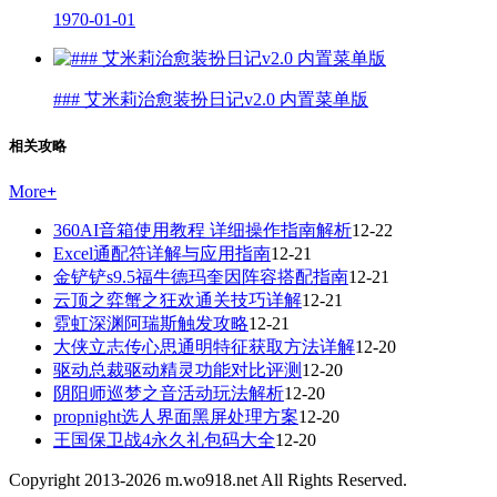
1970-01-01
### 艾米莉治愈装扮日记v2.0 内置菜单版
相关攻略
More
+
360AI音箱使用教程 详细操作指南解析
12-22
Excel通配符详解与应用指南
12-21
金铲铲s9.5福牛德玛奎因阵容搭配指南
12-21
云顶之弈蟹之狂欢通关技巧详解
12-21
霓虹深渊阿瑞斯触发攻略
12-21
大侠立志传心思通明特征获取方法详解
12-20
驱动总裁驱动精灵功能对比评测
12-20
阴阳师巡梦之音活动玩法解析
12-20
propnight选人界面黑屏处理方案
12-20
王国保卫战4永久礼包码大全
12-20
Copyright 2013-
2026
m.wo918.net All Rights Reserved.