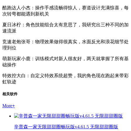
酷跑达人小杰：操作手感流畅得惊人，赛道设计充满惊喜，每
次转弯都能遇到新机关
夏日冰柠：角色技能组合太有意思了，我研究出三种不同的加
速流派
竞速老炮张哥：物理效果做得很真实，水面反光和浪花细节处
理到位
萌新玩家小鹿：训练模式对新人很友好，两天就掌握了所有基
础操作
特效控大白：自定义特效系统超赞，我的角色现在跑起来带彩
虹轨迹
相关软件
More
+
辛普森一家无限甜甜圈畅玩版v4.61.5 无限甜甜圈版