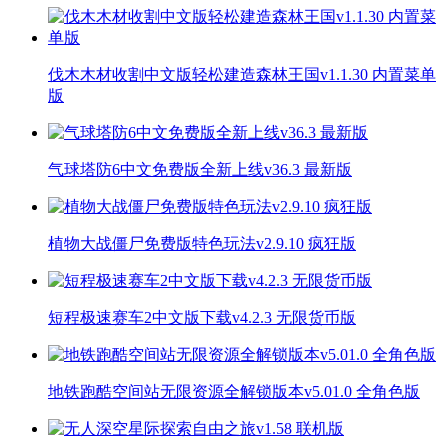
伐木木材收割中文版轻松建造森林王国v1.1.30 内置菜单
版
气球塔防6中文免费版全新上线v36.3 最新版
植物大战僵尸免费版特色玩法v2.9.10 疯狂版
短程极速赛车2中文版下载v4.2.3 无限货币版
地铁跑酷空间站无限资源全解锁版本v5.01.0 全角色版