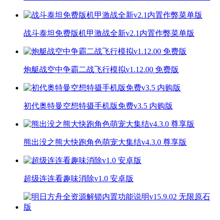
战斗泰坦免费版机甲激战全新v2.1内置作弊菜单版
炮艇战空中争霸二战飞行模拟v1.12.00 免费版
初代奥特曼空想特摄手机版免费v3.5 内购版
熊出没之熊大快跑角色萌宠大集结v4.3.0 尊享版
超级连连看趣味消除v1.0 安卓版