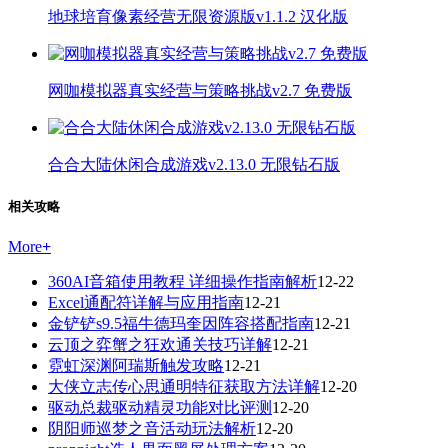
地球培育像素经营无限资源版v1.1.2 汉化版
网咖模拟器真实经营与策略挑战v2.7 免费版
合合大陆休闲合成游戏v2.13.0 无限钻石版
相关攻略
More
+
360AI音箱使用教程 详细操作指南解析
12-22
Excel通配符详解与应用指南
12-21
金铲铲s9.5福牛德玛奎因阵容搭配指南
12-21
云顶之弈蟹之狂欢通关技巧详解
12-21
霓虹深渊阿瑞斯触发攻略
12-21
大侠立志传心思通明特征获取方法详解
12-20
驱动总裁驱动精灵功能对比评测
12-20
阴阳师巡梦之音活动玩法解析
12-20