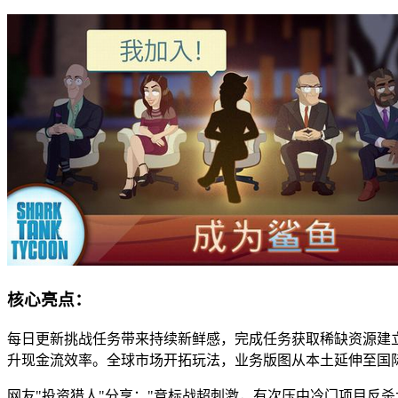
核心亮点：
每日更新挑战任务带来持续新鲜感，完成任务获取稀缺资源建
升现金流效率。全球市场开拓玩法，业务版图从本土延伸至国
网友"投资猎人"分享："竞标战超刺激，有次压中冷门项目反杀