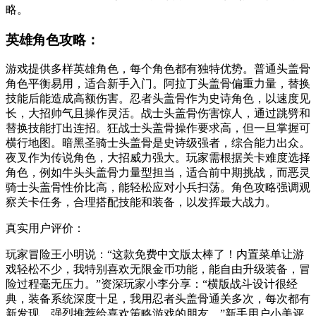
略。
英雄角色攻略：
游戏提供多样英雄角色，每个角色都有独特优势。普通头盖骨
角色平衡易用，适合新手入门。阿拉丁头盖骨偏重力量，替换
技能后能造成高额伤害。忍者头盖骨作为史诗角色，以速度见
长，大招帅气且操作灵活。战士头盖骨伤害惊人，通过跳劈和
替换技能打出连招。狂战士头盖骨操作要求高，但一旦掌握可
横行地图。暗黑圣骑士头盖骨是史诗级强者，综合能力出众。
夜叉作为传说角色，大招威力强大。玩家需根据关卡难度选择
角色，例如牛头头盖骨力量型担当，适合前中期挑战，而恶灵
骑士头盖骨性价比高，能轻松应对小兵扫荡。角色攻略强调观
察关卡任务，合理搭配技能和装备，以发挥最大战力。
真实用户评价：
玩家冒险王小明说：“这款免费中文版太棒了！内置菜单让游
戏轻松不少，我特别喜欢无限金币功能，能自由升级装备，冒
险过程毫无压力。”资深玩家小李分享：“横版战斗设计很经
典，装备系统深度十足，我用忍者头盖骨通关多次，每次都有
新发现，强烈推荐给喜欢策略游戏的朋友。”新手用户小美评