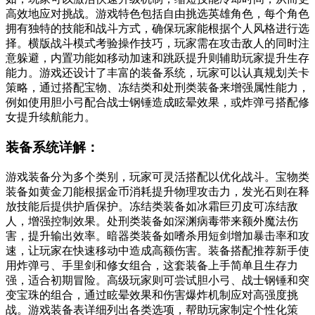
高效地应对挑战。游戏特色包括自由挑选英雄角色，每个角色
拥有独特的技能和战斗方式，确保玩家能根据个人风格进行选
择。横版战斗模式考验操作技巧，玩家需在攻击敌人的同时注
意躲避，内置功能如移动加速和跳跃提升则辅助玩家提升生存
能力。游戏还设计了丰富的装备系统，玩家可以认真规划关卡
策略，通过搭配宝物、冻结类和处刑类装备来增强属性能力，
例如使用胆小弓配合战士钢锤造成眩晕效果，或炸弹弓搭配修
女提升续航能力。
装备系统详解：
游戏装备分为多个类别，玩家可灵活搭配以优化战斗。宝物类
装备如黄金刀能根据金币消耗提升物理攻击力，发光石则在释
放技能后提供护盾保护。冻结类装备如冰霜巨刃皮可冻结敌
人，增强控制效果。处刑类装备如深渊病毒带来额外魔法伤
害，提升输出效率。暗器类装备如嗜杀用短剑增加暴击率和攻
速，让玩家在快速移动中造成高额伤害。装备搭配推荐新手使
用炸弹弓、手里剑和修女组合，这套装备上手简单且生存力
强，适合初期冒险。高级玩家则可尝试胆小弓、战士钢锤和突
变宝珠的组合，通过眩晕效果和伤害爆炸机制应对高强度挑
战。游戏装备表详细列出各类选项，帮助玩家制定个性化策