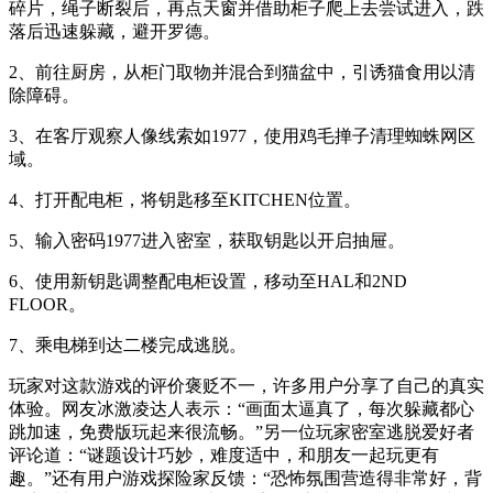
碎片，绳子断裂后，再点天窗并借助柜子爬上去尝试进入，跌
落后迅速躲藏，避开罗德。
2、前往厨房，从柜门取物并混合到猫盆中，引诱猫食用以清
除障碍。
3、在客厅观察人像线索如1977，使用鸡毛掸子清理蜘蛛网区
域。
4、打开配电柜，将钥匙移至KITCHEN位置。
5、输入密码1977进入密室，获取钥匙以开启抽屉。
6、使用新钥匙调整配电柜设置，移动至HAL和2ND
FLOOR。
7、乘电梯到达二楼完成逃脱。
玩家对这款游戏的评价褒贬不一，许多用户分享了自己的真实
体验。网友冰激凌达人表示：“画面太逼真了，每次躲藏都心
跳加速，免费版玩起来很流畅。”另一位玩家密室逃脱爱好者
评论道：“谜题设计巧妙，难度适中，和朋友一起玩更有
趣。”还有用户游戏探险家反馈：“恐怖氛围营造得非常好，背