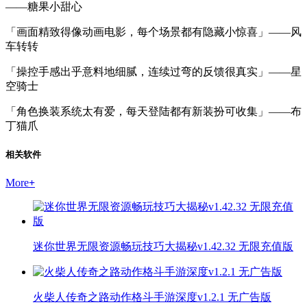
——糖果小甜心
「画面精致得像动画电影，每个场景都有隐藏小惊喜」——风
车转转
「操控手感出乎意料地细腻，连续过弯的反馈很真实」——星
空骑士
「角色换装系统太有爱，每天登陆都有新装扮可收集」——布
丁猫爪
相关软件
More
+
迷你世界无限资源畅玩技巧大揭秘v1.42.32 无限充值版
火柴人传奇之路动作格斗手游深度v1.2.1 无广告版