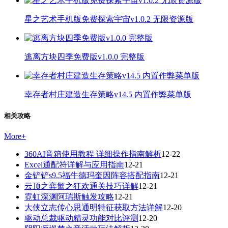
星之艺术手机版免费探索宇宙v1.0.2 无限资源版
逃离方块四季免费版v1.0.0 完整版
幸存者村庄建造生存策略v14.5 内置作弊菜单版
相关攻略
More
+
360AI音箱使用教程 详细操作指南解析
12-22
Excel通配符详解与应用指南
12-21
金铲铲s9.5福牛德玛奎因阵容搭配指南
12-21
云顶之弈蟹之狂欢通关技巧详解
12-21
霓虹深渊阿瑞斯触发攻略
12-21
大侠立志传心思通明特征获取方法详解
12-20
驱动总裁驱动精灵功能对比评测
12-20