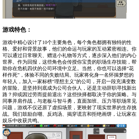
游戏特色：
游戏中精心设计了10个主要角色，每个角色都拥有独特的性
格、爱好和背景故事，他们的命运与玩家的互动紧密相连。你
可以通过日常聊天、赠送小礼物等方式，逐步深入他们的内心
世界。作为回报，这些角色会传授你宝贵的职场生存技能，帮
助你在危机四伏的公司环境中立足。当然，你也可以选择“花
样作死”，体验不同的失败结局。玩家将化身一名怀揣梦想的
年轻人，加入一家标榜“理想主义”的公司，开启一段充满变数
的冒险。是坚持到底成为公司合伙人，还是主动辞职寻找新出
路？抑或因过劳而提前退出？这些抉择都取决于你的策略。与
同事并肩作战，与老板斗智斗勇，直面加班、压力等职场常见
问题，游戏不仅还原了虚拟场景，更映射了现实世界的生存挑
战。我们鼓励自嘲、反鸡汤、揭穿谎言和拒绝画饼，让玩家在
娱乐中收获共鸣。