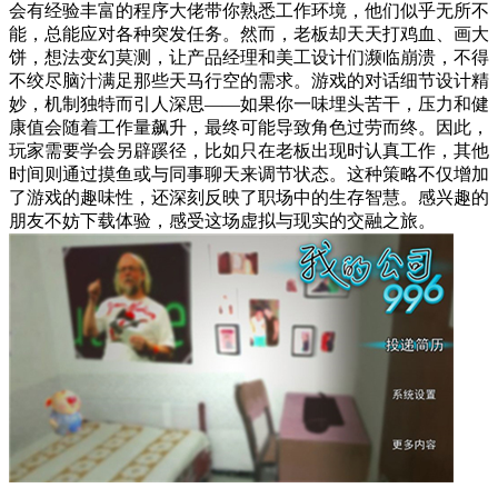
会有经验丰富的程序大佬带你熟悉工作环境，他们似乎无所不
能，总能应对各种突发任务。然而，老板却天天打鸡血、画大
饼，想法变幻莫测，让产品经理和美工设计们濒临崩溃，不得
不绞尽脑汁满足那些天马行空的需求。游戏的对话细节设计精
妙，机制独特而引人深思——如果你一味埋头苦干，压力和健
康值会随着工作量飙升，最终可能导致角色过劳而终。因此，
玩家需要学会另辟蹊径，比如只在老板出现时认真工作，其他
时间则通过摸鱼或与同事聊天来调节状态。这种策略不仅增加
了游戏的趣味性，还深刻反映了职场中的生存智慧。感兴趣的
朋友不妨下载体验，感受这场虚拟与现实的交融之旅。