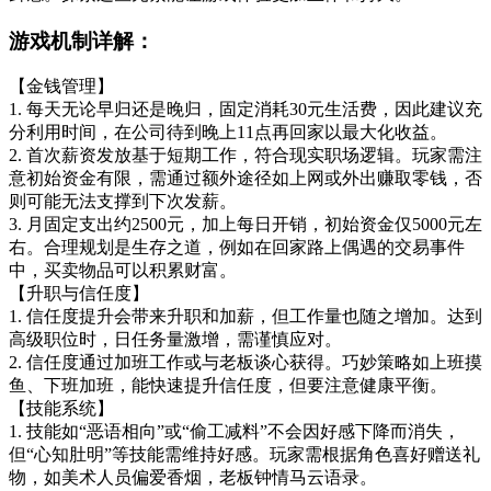
游戏机制详解：
【金钱管理】
1. 每天无论早归还是晚归，固定消耗30元生活费，因此建议充
分利用时间，在公司待到晚上11点再回家以最大化收益。
2. 首次薪资发放基于短期工作，符合现实职场逻辑。玩家需注
意初始资金有限，需通过额外途径如上网或外出赚取零钱，否
则可能无法支撑到下次发薪。
3. 月固定支出约2500元，加上每日开销，初始资金仅5000元左
右。合理规划是生存之道，例如在回家路上偶遇的交易事件
中，买卖物品可以积累财富。
【升职与信任度】
1. 信任度提升会带来升职和加薪，但工作量也随之增加。达到
高级职位时，日任务量激增，需谨慎应对。
2. 信任度通过加班工作或与老板谈心获得。巧妙策略如上班摸
鱼、下班加班，能快速提升信任度，但要注意健康平衡。
【技能系统】
1. 技能如“恶语相向”或“偷工减料”不会因好感下降而消失，
但“心知肚明”等技能需维持好感。玩家需根据角色喜好赠送礼
物，如美术人员偏爱香烟，老板钟情马云语录。