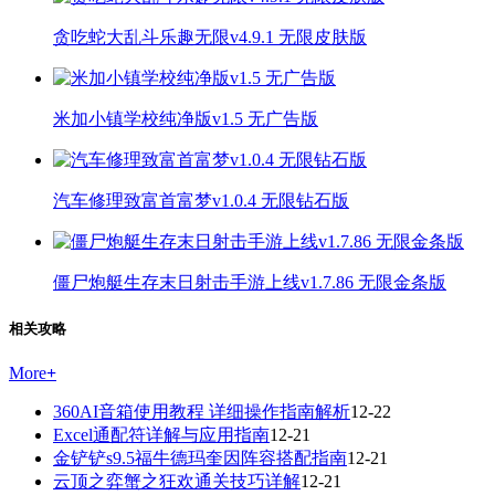
贪吃蛇大乱斗乐趣无限v4.9.1 无限皮肤版
米加小镇学校纯净版v1.5 无广告版
汽车修理致富首富梦v1.0.4 无限钻石版
僵尸炮艇生存末日射击手游上线v1.7.86 无限金条版
相关攻略
More
+
360AI音箱使用教程 详细操作指南解析
12-22
Excel通配符详解与应用指南
12-21
金铲铲s9.5福牛德玛奎因阵容搭配指南
12-21
云顶之弈蟹之狂欢通关技巧详解
12-21