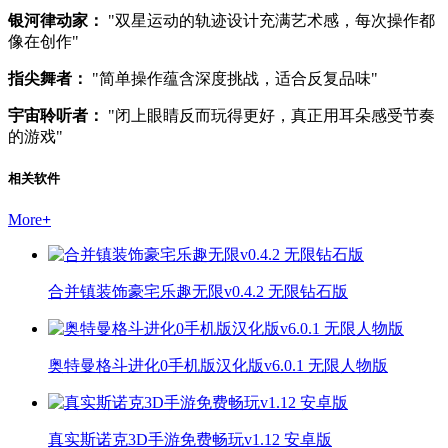
银河律动家：
"双星运动的轨迹设计充满艺术感，每次操作都
像在创作"
指尖舞者：
"简单操作蕴含深度挑战，适合反复品味"
宇宙聆听者：
"闭上眼睛反而玩得更好，真正用耳朵感受节奏
的游戏"
相关软件
More
+
合并镇装饰豪宅乐趣无限v0.4.2 无限钻石版
奥特曼格斗进化0手机版汉化版v6.0.1 无限人物版
真实斯诺克3D手游免费畅玩v1.12 安卓版