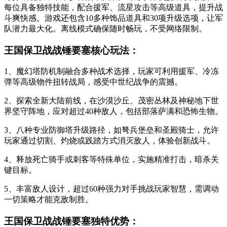
每位具备独特技能，配合援军、流星攻击等高级道具，提升战
斗爽快感。游戏还包含10多种饰品道具和30项升级选项，让军
队潜力最大化。离线模式确保随时畅玩，不受网络限制。
王国保卫战战锤要塞核心玩法：
1、魔幻塔防机制融合多种战术选择，玩家可利用援军、冷冻
弹等高级物件扭转战局，感受中世纪战争的震撼。
2、探索全新大陆前线，在沙漠沙丘、茂密丛林及神秘地下世
界坚守阵地，应对超过40种敌人，包括部落萨满和恐怖生物。
3、八种专业防御塔升级路径，如弩兵堡垒和圣殿骑士，允许
玩家通过切割、灼烧或践踏方式消灭敌人，体验创新战斗。
4、释放死亡骑手或刺客等特殊单位，实施精准打击，暗杀关
键目标。
5、丰富敌人设计，超过60种强力对手挑战玩家智慧，需调动
一切策略才能克敌制胜。
王国保卫战战锤要塞独特优势：