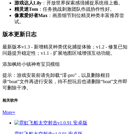
游戏达人Lily
：开放世界探索感强捕捉系统很上瘾。
精灵迷Tom
：任务挑战刺激团队作战协作性好。
像素爱好者Max
：画质细节到位精灵种类丰富推荐尝
试。
版本更新日志
最新版本v1.3 - 新增精灵种类优化捕捉体验；v1.2 - 修复已知
问题提升稳定性；v1.1 - 扩展地图区域增强互动功能。
添加枫铃小镇神奇宝贝模组
提示：游戏安装前请先卸载“澪-pro”，以及删除根目
录“boat”文件再进行安装，待不想玩后也请删除“boat”文件即
可删除干净。
相关软件
More
+
霓虹飞船太空射击v1.0.91 安卓版