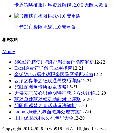
卡通策略征服世界资源解锁v2.0.0 无限人数版
弓箭逃亡极限挑战v1.0 安卓版
相关攻略
More
+
360AI音箱使用教程 详细操作指南解析
12-22
Excel通配符详解与应用指南
12-21
金铲铲s9.5福牛德玛奎因阵容搭配指南
12-21
云顶之弈蟹之狂欢通关技巧详解
12-21
霓虹深渊阿瑞斯触发攻略
12-21
大侠立志传心思通明特征获取方法详解
12-20
驱动总裁驱动精灵功能对比评测
12-20
阴阳师巡梦之音活动玩法解析
12-20
propnight选人界面黑屏处理方案
12-20
王国保卫战4永久礼包码大全
12-20
Copyright 2013-
2026
m.wo918.net All Rights Reserved.