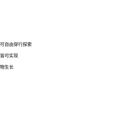
皆可自由穿行探索
堡皆可实现
作物生长