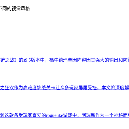
不同的视觉风格
金铲铲之战》的s9.5版本中，福牛德玛奎因阵容因其强大的输出
之狂欢作为高难度挑战关卡让众多玩家屡屡受挫。本文将深度解
款备受玩家喜爱的roguelike游戏中，阿瑞斯作为一个神秘