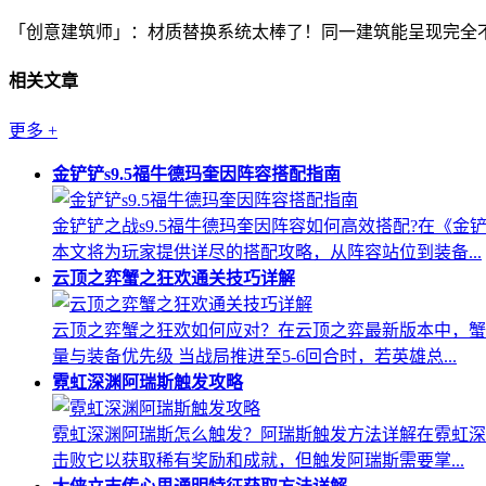
「创意建筑师」：材质替换系统太棒了！同一建筑能呈现完全
相关文章
更多
+
金铲铲s9.5福牛德玛奎因阵容搭配指南
金铲铲之战s9.5福牛德玛奎因阵容如何高效搭配?在《
本文将为玩家提供详尽的搭配攻略，从阵容站位到装备...
云顶之弈蟹之狂欢通关技巧详解
云顶之弈蟹之狂欢如何应对？在云顶之弈最新版本中，蟹
量与装备优先级 当战局推进至5-6回合时，若英雄总...
霓虹深渊阿瑞斯触发攻略
霓虹深渊阿瑞斯怎么触发？阿瑞斯触发方法详解在霓虹深渊这
击败它以获取稀有奖励和成就，但触发阿瑞斯需要掌...