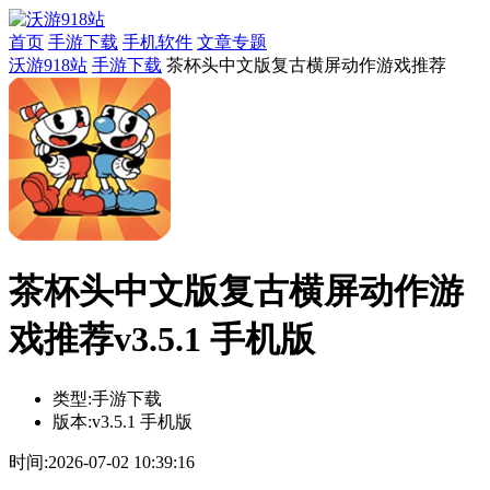
首页
手游下载
手机软件
文章专题
沃游918站
手游下载
茶杯头中文版复古横屏动作游戏推荐
茶杯头中文版复古横屏动作游
戏推荐v3.5.1 手机版
类型:
手游下载
版本:
v3.5.1 手机版
时间:
2026-07-02 10:39:16