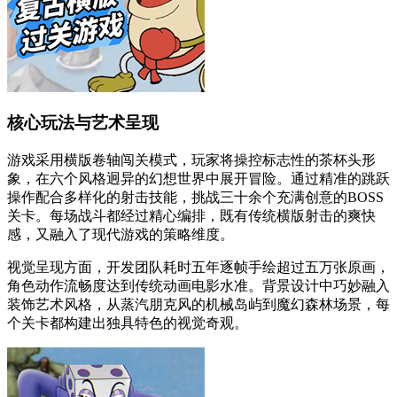
核心玩法与艺术呈现
游戏采用横版卷轴闯关模式，玩家将操控标志性的茶杯头形
象，在六个风格迥异的幻想世界中展开冒险。通过精准的跳跃
操作配合多样化的射击技能，挑战三十余个充满创意的BOSS
关卡。每场战斗都经过精心编排，既有传统横版射击的爽快
感，又融入了现代游戏的策略维度。
视觉呈现方面，开发团队耗时五年逐帧手绘超过五万张原画，
角色动作流畅度达到传统动画电影水准。背景设计中巧妙融入
装饰艺术风格，从蒸汽朋克风的机械岛屿到魔幻森林场景，每
个关卡都构建出独具特色的视觉奇观。