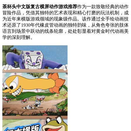
茶杯头中文版复古横屏动作游戏推荐
作为一款致敬经典的动作
冒险作品，凭借其独特的艺术表现和精心打磨的玩法机制，成
为近年来横版游戏领域的现象级作品。该作通过全手绘动画技
术还原了1930年代橡皮管动画的独特韵味，从角色夸张的肢体
语言到场景中跃动的线条轮廓，处处彰显着对黄金时代动画美
学的深刻理解。