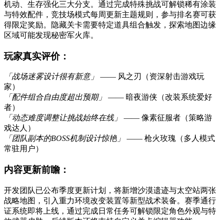
机动、生存强化三大分支。通过完成特殊挑战可解锁稀有涂装
与特效配件，竞技场模式每周更新主题规则，参与排名赛可获
得限定奖励。隐藏关卡需要特定道具组合触发，探索地图边缘
区域可能发现秘密军火库。
玩家真实评价：
「战场迷雾设计很有新意」
—— 风之刃（资深射击游戏玩
家）
「配件组合自由度超出预期」
—— 暗夜游侠（改装系统爱好
者）
「动态难度调整让挑战始终在线」
—— 像素征服者（策略游
戏达人）
「团队副本的BOSS机制设计惊艳」
—— 枪火玫瑰（多人模式
常驻用户）
内容更新前瞻：
开发团队已公布季度更新计划，将新增沙漠遗迹与太空站两张
战略地图，引入重力环境改变装置等新型战术装备。赛季通行
证系统即将上线，通过完成日常任务可解锁限定角色外观与特