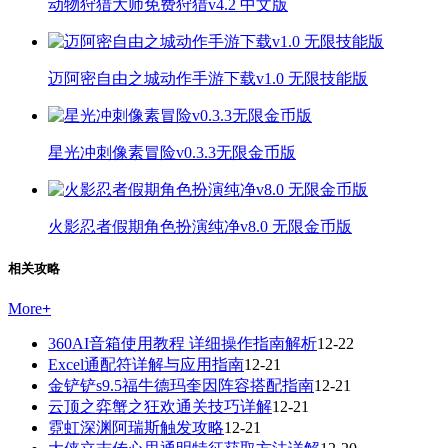
动物狩猎大师免费狩猎v4.2 中文版
迈阿密自由之城动作手游下载v1.0 无限技能版
星光冲刺像素冒险v0.3.3无限金币版
火影忍者假期角色扮演纯净v8.0 无限金币版
相关攻略
More
+
360AI音箱使用教程 详细操作指南解析
12-22
Excel通配符详解与应用指南
12-21
金铲铲s9.5福牛德玛奎因阵容搭配指南
12-21
云顶之弈蟹之狂欢通关技巧详解
12-21
霓虹深渊阿瑞斯触发攻略
12-21