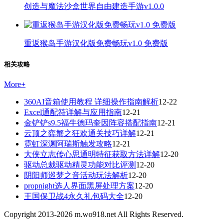
创造与魔法沙盒世界自由建造手游v1.0.0
重返猴岛手游汉化版免费畅玩v1.0 免费版
相关攻略
More
+
360AI音箱使用教程 详细操作指南解析
12-22
Excel通配符详解与应用指南
12-21
金铲铲s9.5福牛德玛奎因阵容搭配指南
12-21
云顶之弈蟹之狂欢通关技巧详解
12-21
霓虹深渊阿瑞斯触发攻略
12-21
大侠立志传心思通明特征获取方法详解
12-20
驱动总裁驱动精灵功能对比评测
12-20
阴阳师巡梦之音活动玩法解析
12-20
propnight选人界面黑屏处理方案
12-20
王国保卫战4永久礼包码大全
12-20
Copyright 2013-
2026
m.wo918.net All Rights Reserved.