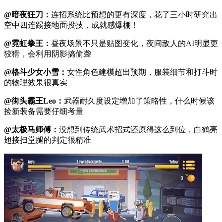
@暗夜狂刀：
连招系统比预想的更有深度，花了三小时研究出
空中四连踢接地面投技，成就感爆棚！
@霓虹拳王：
昼夜场景不只是贴图变化，夜间敌人的AI明显更
狡猾，会利用阴影搞偷袭
@格斗少女小雪：
女性角色建模超出预期，服装细节和打斗时
的物理效果很真实
@街头霸王Leo：
武器耐久度设定增加了策略性，什么时候该
捡新装备需要仔细考量
@太极马师傅：
没想到传统武术招式还原得这么到位，白鹤亮
翅接扫堂腿的判定很精准