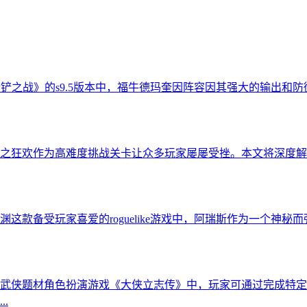
金铲铲之战》的s9.5版本中，福牛德玛奎因阵容因其强大的输出
之狂欢作为高难度挑战关卡让众多玩家屡屡受挫。本文将深度解
款备受玩家喜爱的roguelike游戏中，阿瑞斯作为一个神秘
武侠题材角色扮演游戏《大侠立志传》中，玩家可通过完成特定
.