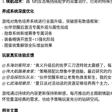
3.
续航战术
：路飞的反击格挡搭配罗的双重治疗，巴奇的特殊
养成系统深度优化
游戏对角色培养系统进行全面升级，突破原有数值框架：
- 伙伴觉醒后激活专属外观与属性加成
- 勋章系统新增赛季专属词条
- 装备精铸开放至+15强化阶段
- 图鉴收集解锁全队增益效果
玩家真实体验反馈
@东海剑客阿龙：
"奥义升级后的佐罗三刀流特效太震撼了，每
@伟大航路美食家：
"策略搭配比想象中更烧脑，最近研究的灼
@空岛探险队队长：
"伙伴觉醒系统让老角色焕发新生，我的女
@七武海观察员：
"夏日派对活动送的资源足够培养两个主力，
游戏通过持续的内容更新保持新鲜感，每月推出的主题剧情副
怀党重温经典的需求，也给予策略玩家充分的钻研空间。
相关文章