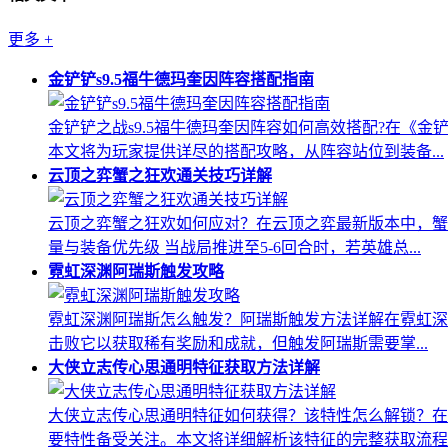
更多
+
金铲铲s9.5福牛德玛奎因阵容搭配指南
金铲铲之战s9.5福牛德玛奎因阵容如何高效搭配?在《
本文将为玩家提供详尽的搭配攻略，从阵容站位到装备...
云顶之弈蟹之狂欢通关技巧详解
云顶之弈蟹之狂欢如何应对？在云顶之弈最新版本中，蟹
量与装备优先级 当战局推进至5-6回合时，若英雄总...
霓虹深渊阿瑞斯触发攻略
霓虹深渊阿瑞斯怎么触发？阿瑞斯触发方法详解在霓虹深渊这
击败它以获取稀有奖励和成就，但触发阿瑞斯需要掌...
大侠立志传心思通明特征获取方法详解
大侠立志传心思通明特征如何获得？该特性怎么解锁？在
要特性备受关注。本文将详细解析该特征的完整获取流程..