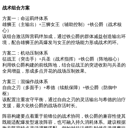
战术组合方案
方案一：命运羁绊体系
雄狮王（主输出）+三狮女王（辅助控制）+铁公爵（战术核
心）
该组合激活阵营羁绊加成，通过铁公爵的群体减益创造输出环
境，配合雄狮王的高爆发与女王的控场能力形成战术闭环。
方案二：机动压制体系
征战王（突击手）+兵圣（战术指挥）+铁公爵（阵地核心）
利用铁公爵构建的前线阵地，结合征战王的突进收割与兵圣的
全局增益，形成多点开花的战场压制效果。
方案三：混编作战体系
自由之刃（多面手）+希德（续航保障）+铁公爵（防御中
枢）
该配置注重攻守平衡，通过自由之刃的灵活输出与希德的治疗
支援，最大化铁公爵的战场存活时长。
阵容构建要点着重于前锋位的战术协同，铁公爵的兼容性使其
既能适配爆发型速攻阵容，也可融入持久消耗体系。建议根据