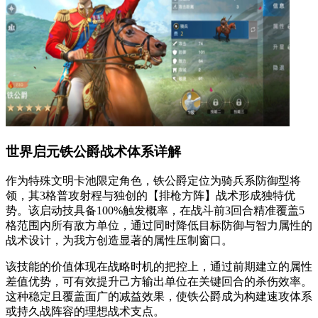
世界启元铁公爵战术体系详解
作为特殊文明卡池限定角色，铁公爵定位为骑兵系防御型将
领，其3格普攻射程与独创的【排枪方阵】战术形成独特优
势。该启动技具备100%触发概率，在战斗前3回合精准覆盖5
格范围内所有敌方单位，通过同时降低目标防御与智力属性的
战术设计，为我方创造显著的属性压制窗口。
该技能的价值体现在战略时机的把控上，通过前期建立的属性
差值优势，可有效提升己方输出单位在关键回合的杀伤效率。
这种稳定且覆盖面广的减益效果，使铁公爵成为构建速攻体系
或持久战阵容的理想战术支点。