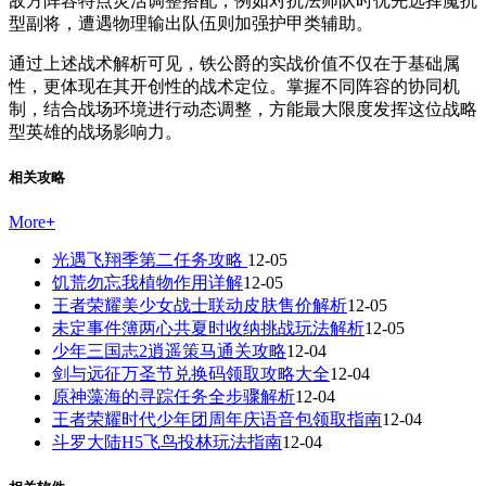
敌方阵容特点灵活调整搭配，例如对抗法师队时优先选择魔抗
型副将，遭遇物理输出队伍则加强护甲类辅助。
通过上述战术解析可见，铁公爵的实战价值不仅在于基础属
性，更体现在其开创性的战术定位。掌握不同阵容的协同机
制，结合战场环境进行动态调整，方能最大限度发挥这位战略
型英雄的战场影响力。
相关攻略
More
+
光遇飞翔季第二任务攻略
12-05
饥荒勿忘我植物作用详解
12-05
王者荣耀美少女战士联动皮肤售价解析
12-05
未定事件簿两心共夏时收纳挑战玩法解析
12-05
少年三国志2逍遥策马通关攻略
12-04
剑与远征万圣节兑换码领取攻略大全
12-04
原神藻海的寻踪任务全步骤解析
12-04
王者荣耀时代少年团周年庆语音包领取指南
12-04
斗罗大陆H5飞鸟投林玩法指南
12-04