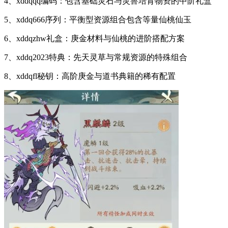
4、xddqqq编码：包含基础灵石与灵兽培育物资的中阶礼盒
5、xddq666序列：平衡型资源组合包含等量仙桃仙玉
6、xddqzhw礼盒：庚金材料与仙桃的进阶搭配方案
7、xddq2023特典：先天灵草与常规资源的特殊组合
8、xddqfl秘钥：高阶庚金与道书典籍的稀有配置