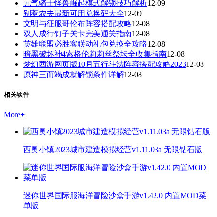
元气骑士怪兽崛起模式解锁技巧解析
12-09
别惹农夫最新可用兑换码大全
12-09
文明与征服哥伦布阵容搭配攻略
12-08
双人成行钉子关卡完美通关指南
12-08
英雄联盟必胜客联动礼包兑换全攻略
12-08
暗黑破坏神4索格伦莉莉丝祭坛全收集指南
12-08
梦幻西游网页版10月五行斗法阵容搭配攻略2023
12-08
原神三而竭成就解锁条件详解
12-08
相关软件
More
+
西奥小镇2023城市建造模拟经营v1.11.03a 无限钻石版
迷你世界国际服海洋冒险沙盒手游v1.42.0 内置MOD菜
单版