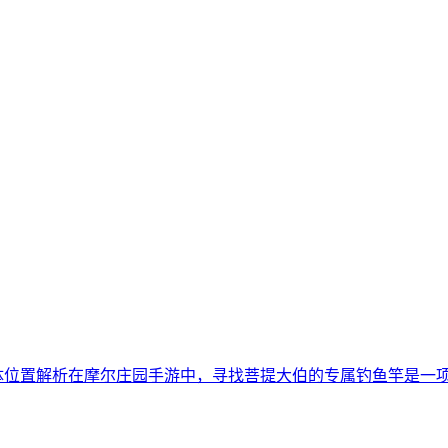
体位置解析在摩尔庄园手游中，寻找菩提大伯的专属钓鱼竿是一