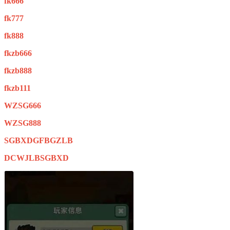
fk666
fk777
fk888
fkzb666
fkzb888
fkzb111
WZSG666
WZSG888
SGBXDGFBGZLB
DCWJLBSGBXD