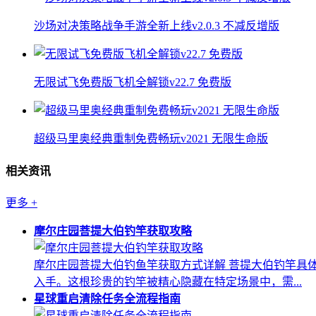
沙场对决策略战争手游全新上线v2.0.3 不减反增版
无限试飞免费版飞机全解锁v22.7 免费版
超级马里奥经典重制免费畅玩v2021 无限生命版
相关资讯
更多
+
摩尔庄园菩提大伯钓竿获取攻略
摩尔庄园菩提大伯钓鱼竿获取方式详解 菩提大伯钓竿具
入手。这根珍贵的钓竿被精心隐藏在特定场景中，需...
星球重启清除任务全流程指南