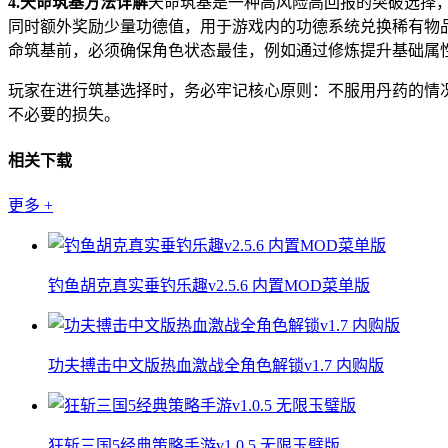
4.天命筑基方法详解
天命筑基是一种高风险高回报的突破选择
同时额外奖励少量功德值，用于游戏内的功德系统兑换稀有物
命筑基前，必须确保角色状态最佳，例如通过修炼提升基础属
玩家在进行筑基选择时，务必牢记核心原则：不服用丹药的情
不必要的损失。
相关下载
更多
+
钓鱼胡克真实垂钓乐趣v2.5.6 内置MOD菜单版
功夫搏击中文版热血激战全角色解锁v1.7 内购版
狂斩三国5经典策略手游v1.0.5 无限玉璧版