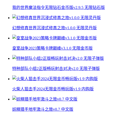
我的世界魔法指令无限钻石金币版v2.9.5 无限钻石版
幻想修真世界沉浸式修真之旅v1.0.0 无限灵丹版
皇室战争2023策略卡牌巅峰v3.1.0 无限金币版
特种部队小组2正版畅玩射击对决v2.0 无限子弹版
火柴人狙击手2024无限金币畅玩版v1.9 内购版
妖精猎手地牢激斗之旅v0.7 中文版