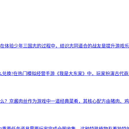
在体验少年三国志的过程中，结识志同道合的战友是提升游戏乐
么兑换?在热门模拟经营手游《我是大东家》中，玩家扮演古代
么？京酱肉丝作为游戏中一道经典菜肴，其核心配方由猪肉、鸡
为重要任务道具需要玩家完成全图收集，这种特殊植物有着独特