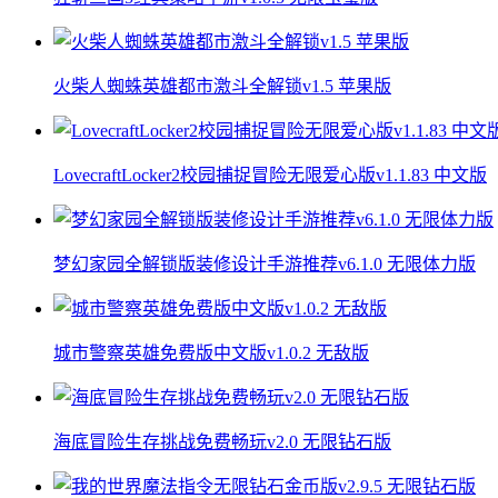
火柴人蜘蛛英雄都市激斗全解锁v1.5 苹果版
LovecraftLocker2校园捕捉冒险无限爱心版v1.1.83 中文版
梦幻家园全解锁版装修设计手游推荐v6.1.0 无限体力版
城市警察英雄免费版中文版v1.0.2 无敌版
海底冒险生存挑战免费畅玩v2.0 无限钻石版