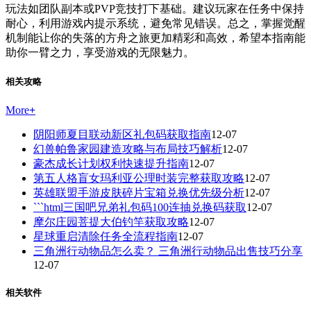
玩法如团队副本或PVP竞技打下基础。建议玩家在任务中保持
耐心，利用游戏内提示系统，避免常见错误。总之，掌握觉醒
机制能让你的失落的方舟之旅更加精彩和高效，希望本指南能
助你一臂之力，享受游戏的无限魅力。
相关攻略
More
+
阴阳师夏目联动新区礼包码获取指南
12-07
幻兽帕鲁家园建造攻略与布局技巧解析
12-07
豪杰成长计划权利快速提升指南
12-07
第五人格盲女玛利亚公理时装完整获取攻略
12-07
英雄联盟手游皮肤碎片宝箱兑换优先级分析
12-07
```html三国吧兄弟礼包码100连抽兑换码获取
12-07
摩尔庄园菩提大伯钓竿获取攻略
12-07
星球重启清除任务全流程指南
12-07
三角洲行动物品怎么卖？ 三角洲行动物品出售技巧分享
12-07
相关软件