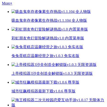
More
+
吸血鬼幸存者像素生存挑战v1.1.104 全人物版
彩虹朋友奇幻冒险解谜挑战v1.0 内置菜单版
兔兔蛋糕店温馨经营之旅v1.0.3 免实名版
上帝模拟器3沙盒创造全解锁版v1.0.3 无限资源版
城市狂飙模拟器最新下载v1.0.6 尊享版