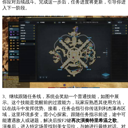
你应对后续战斗。完成这一步后，任务进度将更新，引导你进
入下一阶段。
3、继续跟随任务线，系统会奖励一个普通技能，如图中展
示。这个技能是觉醒前的过渡能力，玩家应熟悉其使用方法，
以在战斗中发挥优势。接着，任务会指引你传送到利杰瀑布区
域，这里环境多变，需小心探索。跟随任务指示前进，途中可
能遭遇敌人或谜题，解决后按F2键
再次演奏特里希温之歌
。
演奏后，进入特定场景找到美女贝拉，与她进行最终对话。对