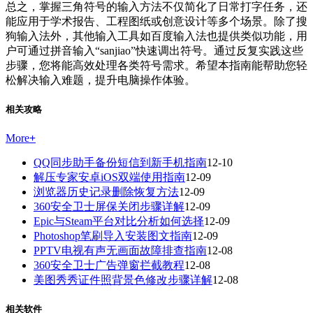
总之，掌握三角符号的输入方法不仅简化了日常打字任务，还
能应用于学术报告、工程图纸或创意设计等多个场景。除了搜
狗输入法外，其他输入工具如百度输入法也提供类似功能，用
户可通过拼音输入“sanjiao”快速调出符号。通过反复实践这些
步骤，您将能高效处理各类符号需求。希望本指南能帮助您轻
松解决输入难题，提升电脑操作体验。
相关攻略
More
+
QQ同步助手备份短信到新手机指南
12-10
解压专家安卓iOS双端使用指南
12-09
浏览器历史记录删除恢复方法
12-09
360安全卫士屏保关闭步骤详解
12-09
Epic与Steam平台对比分析如何选择
12-09
Photoshop笔刷导入安装图文指南
12-09
PPTV电视有声无画面故障排查指南
12-08
360安全卫士广告弹窗拦截教程
12-08
美图秀秀证件照背景色修改步骤详解
12-08
相关软件