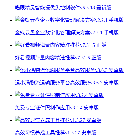
喵眼精灵智能摄像头控制软件v5.3.18 最新版
金蝶云盘企业数字化管理解决方案v2.2.1 手机版
好看视频海量内容精准推荐v7.31.5 正版
运小满物流运输服务平台高效服务v3.6.3 安卓版
免费专业证件照制作应用v3.2.4 安卓版
高效习惯养成工具推荐v1.3.27 安卓版