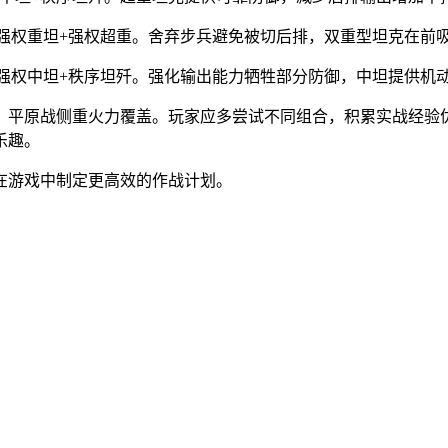
+强权重坦+强权超重。舍弃步兵避免被切后排，双重型坦克在前
+强权中坦+秩序坦歼。强化输出能力牺牲部分防御，中坦提供机
，平原战侧重火力覆盖。玩家应多尝试不同组合，积累实战经验
乐趣。
在游戏中制定更高效的作战计划。