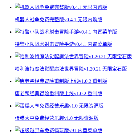
机器人战争免费完整版v0.4.1 无限内购版
特警小队战术射击冒险手游v0.4.1 内置菜单版
哈利波特魔法觉醒魔法世界冒险v1.20.21 无限宝石版
唐老鸭经典冒险重制版上线v1.0.2 重制版
蛋糕大亨免费经营乐趣v1.0 无限资源版