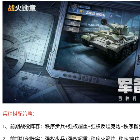
兵种搭配策略：
1、前期战役阵容：秩序步兵+强权超重+强权反坦克炮+秩序
2、前期打架阵容：强权步兵+强权超重+秩序火箭炮+秩序/