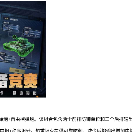
榴弹炮+自由榴弹炮。该组合包含两个前排防御单位和三个后排输
自由中坦+秩序坦歼。超重坦克提供可靠防御，减少后排输出增加