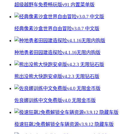
超级越野车免费畅玩版v91 内置菜单版
经典像素沙盒世界自由冒险v3.0.7 中文版
种地勇者田园建造探险v4.1.16无限内购版
熊出没熊大快跑安卓版v4.2.3 无限钻石版
佐良娜训练中文免费版v4.0 无限金币版
极速狂飙2免费解锁全车辆资源v3.9.12 隐藏车版