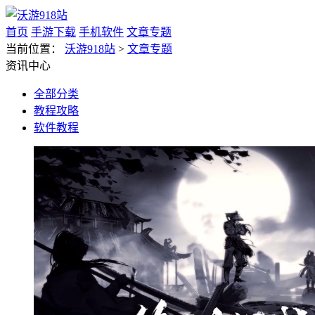
首页
手游下载
手机软件
文章专题
当前位置：
沃游918站
>
文章专题
资讯中心
全部分类
教程攻略
软件教程