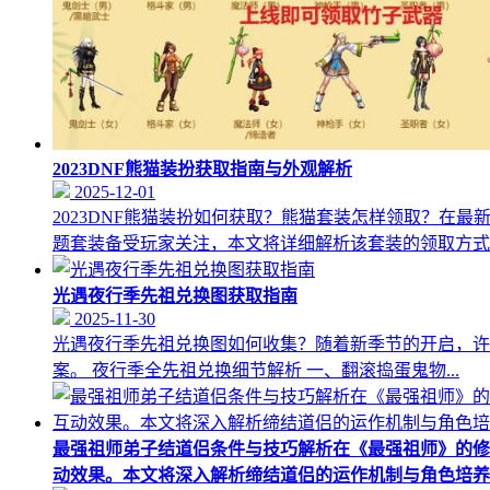
2023DNF熊猫装扮获取指南与外观解析
2025-12-01
2023DNF熊猫装扮如何获取？熊猫套装怎样领取？在
题套装备受玩家关注，本文将详细解析该套装的领取方式..
光遇夜行季先祖兑换图获取指南
2025-11-30
光遇夜行季先祖兑换图如何收集？随着新季节的开启，许
案。 夜行季全先祖兑换细节解析 一、翻滚捣蛋鬼物...
最强祖师弟子结道侣条件与技巧解析在《最强祖师》的修
动效果。本文将深入解析缔结道侣的运作机制与角色培养