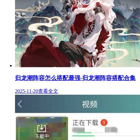
归龙潮阵容怎么搭配最强-归龙潮阵容搭配合集
2025-11-20
查看全文