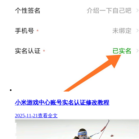
小米游戏中心账号实名认证修改教程
2025-11-21
查看全文