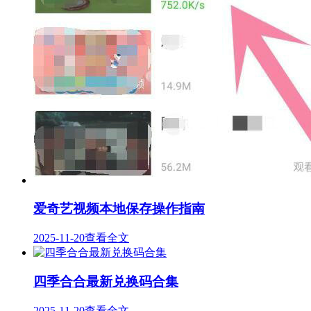
爱奇艺视频本地保存操作指南
2025-11-20
查看全文
四季合合最新兑换码合集
2025-11-20
查看全文