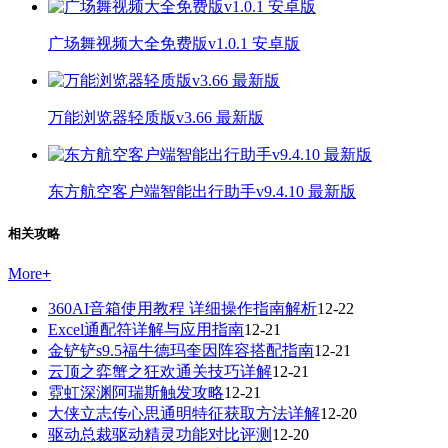
广场舞视频大全免费版v1.0.1 安卓版
万能浏览器轻质版v3.66 最新版
东方航空客户端智能出行助手v9.4.10 最新版
相关攻略
More
+
360AI音箱使用教程 详细操作指南解析
12-22
Excel通配符详解与应用指南
12-21
金铲铲s9.5福牛德玛奎因阵容搭配指南
12-21
云顶之弈蟹之狂欢通关技巧详解
12-21
霓虹深渊阿瑞斯触发攻略
12-21
大侠立志传心思通明特征获取方法详解
12-20
驱动总裁驱动精灵功能对比评测
12-20