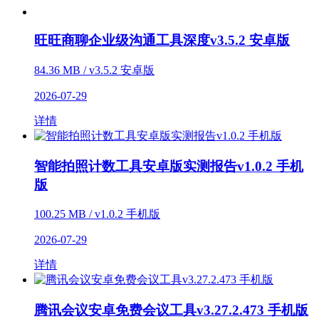
旺旺商聊企业级沟通工具深度v3.5.2 安卓版
84.36 MB / v3.5.2 安卓版
2026-07-29
详情
智能拍照计数工具安卓版实测报告v1.0.2 手机
版
100.25 MB / v1.0.2 手机版
2026-07-29
详情
腾讯会议安卓免费会议工具v3.27.2.473 手机版