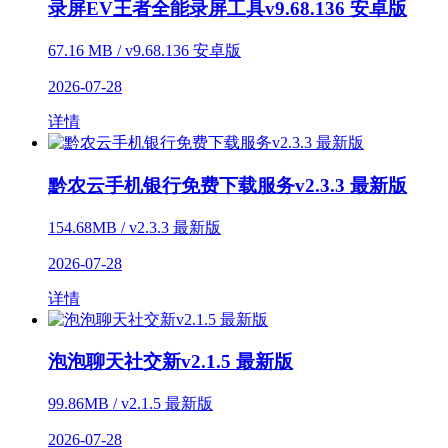
录屏EV王者全能录屏工具v9.68.136 安卓版
67.16 MB / v9.68.136 安卓版
2026-07-28
详情
黔农云手机银行免费下载服务v2.3.3 最新版
154.68MB / v2.3.3 最新版
2026-07-28
详情
泡泡聊天社交新v2.1.5 最新版
99.86MB / v2.1.5 最新版
2026-07-28