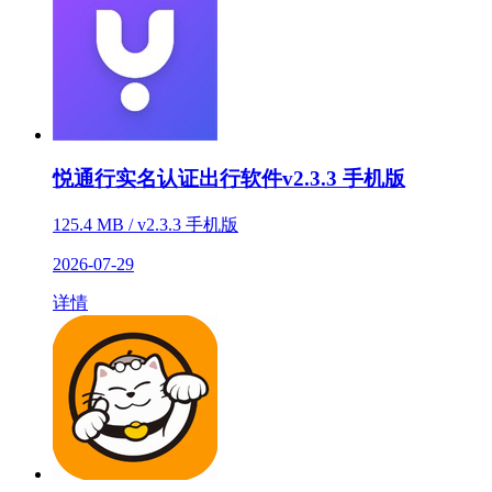
悦通行实名认证出行软件v2.3.3 手机版
125.4 MB / v2.3.3 手机版
2026-07-29
详情