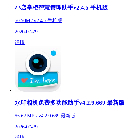
小店掌柜智慧管理助手v2.4.5 手机版
50.50M / v2.4.5 手机版
2026-07-29
详情
水印相机免费多功能助手v4.2.9.669 最新版
56.62 MB / v4.2.9.669 最新版
2026-07-29
详情